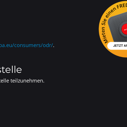
opa.eu/consumers/odr/
.
telle
telle teilzunehmen.